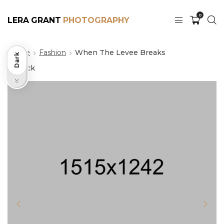
0
LERA GRANT
Home
Fashion
When The Levee Breaks
Dark
Back
Light