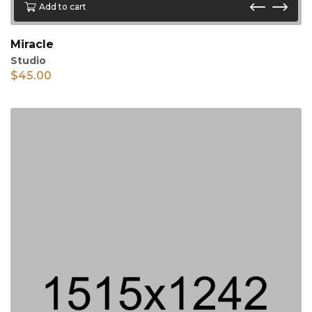
Add to cart
Miracle
Studio
$
45.00